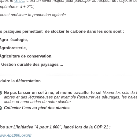
après le
GIEC
, c’est un levier majeur pour participer au respect de l’objectif 
mpératures à + 2°C,
 aussi améliorer la production agricole.
s pratiques permettant de stocker le carbone dans les sols sont :
Agro- écologie,
Agroforesterie,
Agriculture de conservation,
 Gestion durable des paysages....
duire la déforestation
Ne pas laisser un sol à nu, et moins travailler le sol
Nourrir les sols d
arbres et des légumineuses par exemple
Restaurer les pâturages, les haie
arides et semi arides de notre planète.
Collecter l’eau au pied des plantes.
fos sur
L’Initiative "4 pour 1 000",
lancé lors de la COP 21 :
w.4p1000.org/fr