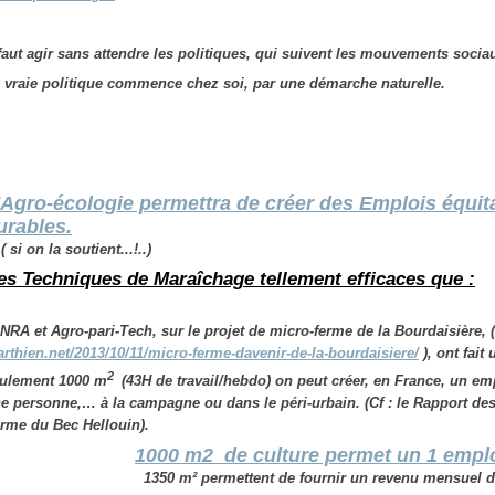
 faut agir sans attendre les politiques, qui suivent les mouvements soci
 vraie politique commence chez soi, par une démarche naturelle.
'Agro-écologie permettra de créer des Emplois équit
urables.
si on la soutient...!..)
es Techniques de Maraîchage tellement efficaces que :
INRA et Agro-pari-Tech,
sur le projet de micro-ferme de la Bourdaisière, (
rthien.net/2013/10/11/micro-ferme-davenir-de-la-bourdaisiere/
), ont fait
2
ulement 1000 m
(43H de travail/hebdo) on peut créer, en France, un em
e personne,… à la campagne ou dans le péri-urbain. (Cf : le Rapport des
rme du Bec Hellouin).
1000 m2 de culture permet un 1 empl
1350 m²
permettent de fournir un revenu mensuel de