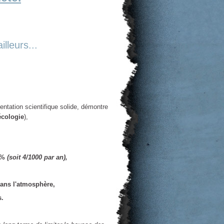
illeurs...
ntation scientifique solide, démontre
cologie
),
,4%
(soit 4/1000 par an),
dans l'atmosphère,
s.