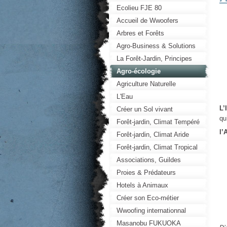
Ecolieu FJE 80
Accueil de Wwoofers
Arbres et Forêts
Agro-Business & Solutions
La Forêt-Jardin, Principes
Agro-écologie
Agriculture Naturelle
L'Eau
L’
Créer un Sol vivant
qu
Forêt-jardin, Climat Tempéré
l’
Forêt-jardin, Climat Aride
Forêt-jardin, Climat Tropical
Associations, Guildes
Proies & Prédateurs
Hotels à Animaux
Créer son Eco-métier
Wwoofing internationnal
Masanobu FUKUOKA