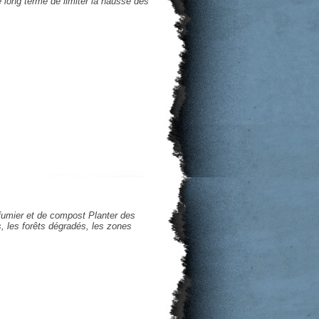
de long terme de limiter la hausse des
e fumier et de compost
Planter des
s, les forêts dégradés, les zones