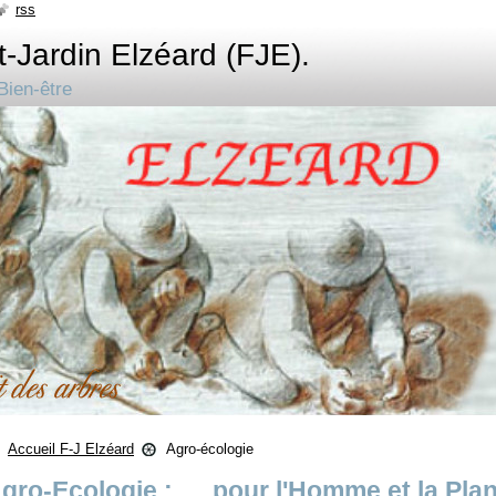
rss
t-Jardin Elzéard (FJE).
Bien-être
Accueil F-J Elzéard
Agro-écologie
gro-Ecologie : .... pour l'Homme et la Plan