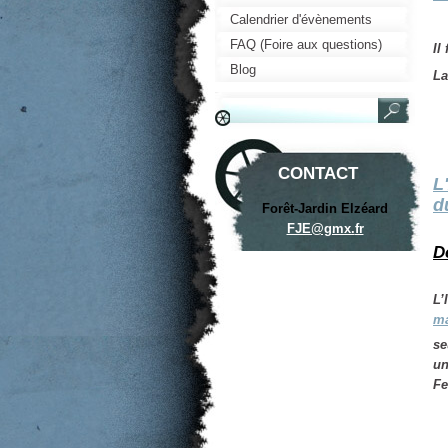
Calendrier d'évènements
FAQ (Foire aux questions)
Il
Blog
La
CONTACT
L
d
Forêt-Jardin Elzéard
( 
FJE@gmx.
fr
D
L’
ma
se
un
Fe