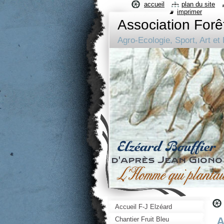
accueil
plan du site
imprimer
Association Forê
Agro-Ecologie, Sport, Art et 
Accueil F-J Elzéard
A
Chantier Fruit Bleu