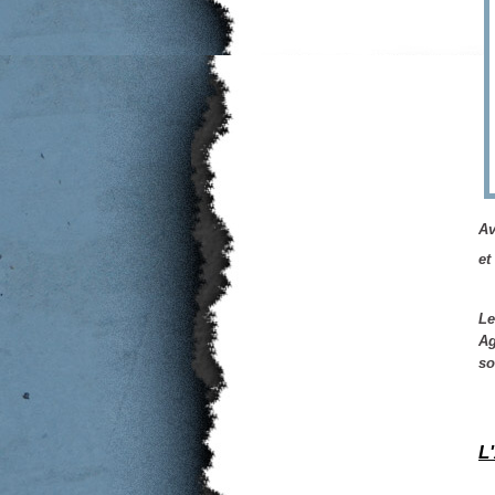
Av
et
Le
Ag
so
L