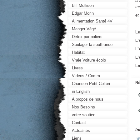
D’
Bill Mollison
te
Edgar Morin
et
Alimentation Santé 4V
Manger Végé
Le
Detox par paliers
L’
Soulager la souffrance
L’
Habitat
L’
Vraie Voiture écolo
La
Livres
Videos / Comm
Ré
Chanson Petit Colibri
in English
A propos de nous
Nos Besoins
votre soutien
Contact
In
Actualités
Liens
ww