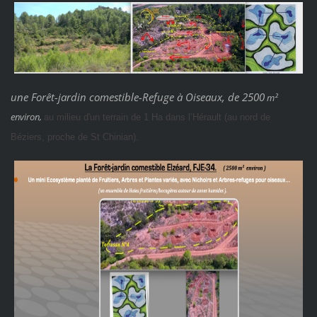
une Forêt-jardin comestible-Refuge à Oiseaux, de 2500
m²
environ,
au milieu d'un terrain de 1 Ha dans l’Hérault (au nord de
Béziers, proche de St Chinian).